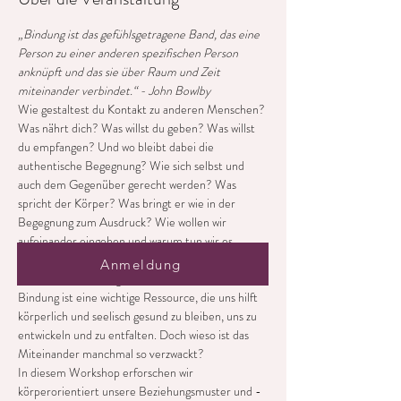
„Bindung ist das gefühlsgetragene Band, das eine 
Person zu einer anderen spezifischen Person 
anknüpft und das sie über Raum und Zeit 
miteinander verbindet.“ - John Bowlby
Wie gestaltest du Kontakt zu anderen Menschen? 
Was nährt dich? Was willst du geben? Was willst 
du empfangen? Und wo bleibt dabei die 
authentische Begegnung? Wie sich selbst und 
auch dem Gegenüber gerecht werden? Was 
spricht der Körper? Was bringt er wie in der 
Begegnung zum Ausdruck? Wie wollen wir 
aufeinander eingehen und warum tun wir es 
manchmal nicht?
Anmeldung
Wir alle sind bindungsorientiere Wesen. Stabile 
Bindung ist eine wichtige Ressource, die uns hilft 
körperlich und seelisch gesund zu bleiben, uns zu 
entwickeln und zu entfalten. Doch wieso ist das 
Miteinander manchmal so verzwackt?
In diesem Workshop erforschen wir 
körperorientiert unsere Beziehungsmuster und -