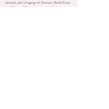
wünsche, den Umgang mit Grenzen, Bedürfnisse 
von Nähe und Distanz, sowie verschiedenen 
Qualitäten zu berühren und sich berühren zu 
lassen, miteinander. Es ist…
Mehr anzeigen
Diese Veranstaltung teilen
©2025 aditibodywork
Impressum & Datenschutz
Für alle angebotenen Dienstleistungen von