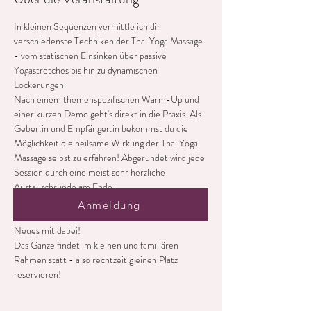
In kleinen Sequenzen vermittle ich dir 
verschiedenste Techniken der Thai Yoga Massage 
- vom statischen Einsinken über passive 
Yogastretches bis hin zu dynamischen 
Lockerungen.
Nach einem themenspezifischen Warm-Up und 
einer kurzen Demo geht's direkt in die Praxis. Als 
Geber:in und Empfänger:in bekommst du die 
Möglichkeit die heilsame Wirkung der Thai Yoga 
Massage selbst zu erfahren! Abgerundet wird jede 
Session durch eine meist sehr herzliche 
Austauschrunde am Ende.
Egal ob mit oder ohne Vorerfahrung - du bist 
Anmeldung
herzlich willkommen und es ist bestimmt was 
Neues mit dabei!
Das Ganze findet im kleinen und familiären 
Rahmen statt - also rechtzeitig einen Platz 
reservieren!