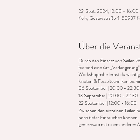
22. Sept. 2024, 12:00 – 16:00
Köln, Gustavstraße 4, 50937 K
Über die Verans
Durch den Einsatz von Seilen k
Sie sind eine Art „Verlängerung
Workshopreihe lernst du wichti
Knoten & Fesseltechniken bis h
06.September | 20:00 - 22:30
13.September | 20:00 - 22:30
22.September | 12:00 - 16:00
Zwischen den einzelnen Teilen ha
noch tiefer Eintauchen können. 
gemeinsam mit einem anderen Men
beiden Rollen auszuprobieren. Da
menschlicher Interaktion und wi