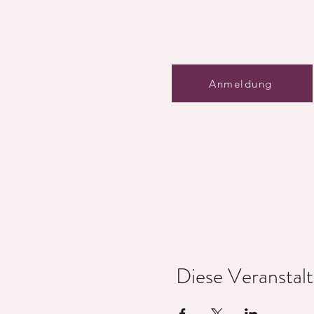
________________
Da es sich um einen Einsteiger-W
möchtest, bieten wir dir optiona
Der Early Bird Preis ist bis zum 3
Anmeldung
Diese Veranstalt