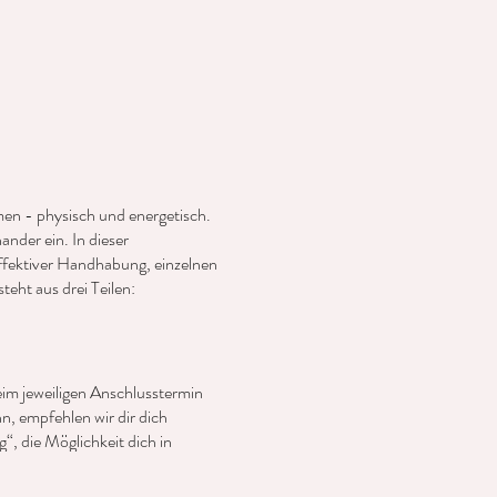
en - physisch und energetisch.
nder ein. In dieser
fektiver Handhabung, einzelnen
eht aus drei Teilen:
eim jeweiligen Anschlusstermin
n, empfehlen wir dir dich
, die Möglichkeit dich in
l ist ein besonderer Ausdruck