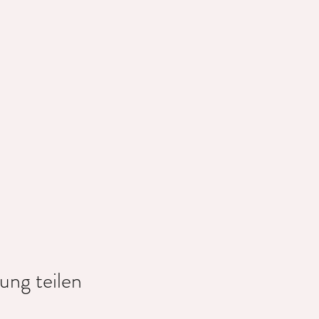
orkshop handelt, sind keinerlei Vorkenntnisse erforderlich. Wenn du dir e
l qualitativ hochwertige Hanfseile zum Verkauf an.
0. Juni gültig.
ung teilen