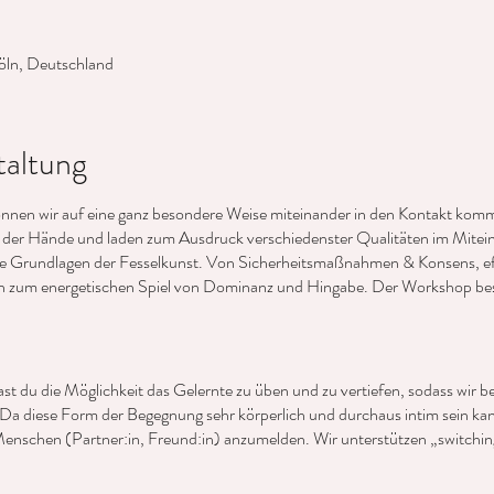
öln, Deutschland
taltung
önnen wir auf eine ganz besondere Weise miteinander in den Kontakt komm
“ der Hände und laden zum Ausdruck verschiedenster Qualitäten im Miteina
ge Grundlagen der Fesselkunst. Von Sicherheitsmaßnahmen & Konsens, ef
in zum energetischen Spiel von Dominanz und Hingabe. Der Workshop best
st du die Möglichkeit das Gelernte zu üben und zu vertiefen, sodass wir b
Da diese Form der Begegnung sehr körperlich und durchaus intim sein kan
schen (Partner:in, Freund:in) anzumelden. Wir unterstützen „switching“
uerhaft in einer Rolle zu bleiben, ist auch möglich. Das Spiel mit dem Sei
r freuen uns auf das gemeinsame Explorieren!