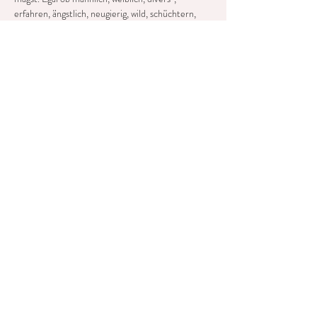
erfahren, ängstlich, neugierig, wild, schüchtern, 
unsicher, ekstatisch – Du bist willkommen, genau 
so wie du bist!
Diese Veranstaltung teilen
©2025 aditibodywork
Impressum & Datenschutz
Für alle angebotenen Dienstleistungen von