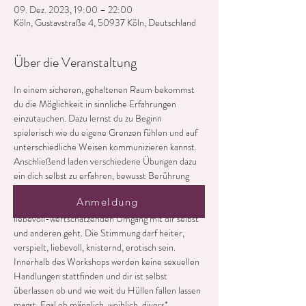
09. Dez. 2023, 19:00 – 22:00
Köln, Gustavstraße 4, 50937 Köln, Deutschland
Über die Veranstaltung
In einem sicheren, gehaltenen Raum bekommst 
du die Möglichkeit in sinnliche Erfahrungen 
einzutauchen. Dazu lernst du zu Beginn 
spielerisch wie du eigene Grenzen fühlen und auf 
unterschiedliche Weisen kommunizieren kannst. 
Anschließend laden verschiedene Übungen dazu 
ein dich selbst zu erfahren, bewusst Berührung 
und Körperkontakt zu genießen und dich in einem 
Anmeldung
Feld zu bewegen, in dem es um authentischen, 
liebevoll-wertschätzenden Umgang mit dir selbst 
und anderen geht. Die Stimmung darf heiter, 
verspielt, liebevoll, knisternd, erotisch sein.
Innerhalb des Workshops werden keine sexuellen 
Handlungen stattfinden und dir ist selbst 
überlassen ob und wie weit du Hüllen fallen lassen 
magst. Egal ob männlich, weiblich, divers*, 