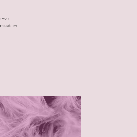
n von
 subtilen