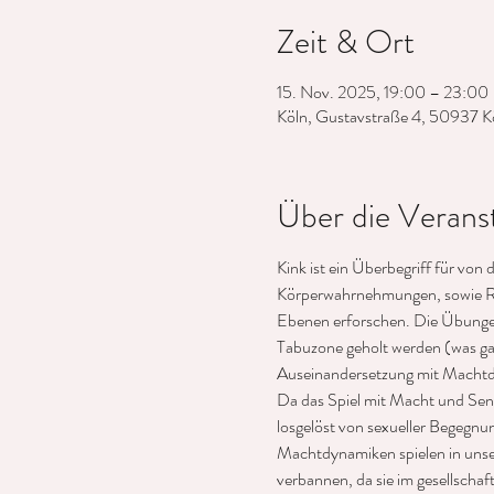
Zeit & Ort
15. Nov. 2025, 19:00 – 23:00
Köln, Gustavstraße 4, 50937 K
Über die Verans
Kink ist ein Überbegriff für vo
Körperwahrnehmungen, sowie Ro
Ebenen erforschen. Die Übungen b
Tabuzone geholt werden (was ga
Auseinandersetzung mit Machtdy
Da das Spiel mit Macht und Sens
losgelöst von sexueller Begegnu
Machtdynamiken spielen in unser a
verbannen, da sie im gesellscha