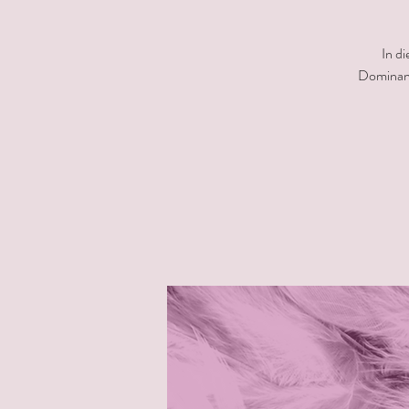
In d
Dominanz