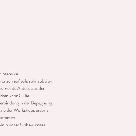
intensive 
en auf teils sehr subtilen 
erneinte Anteile aus der 
rken kann). Die 
erbindung in der Begegnung. 
halb der Workshops erstmal 
z kommen.
 wir in unser Unbewusstes 