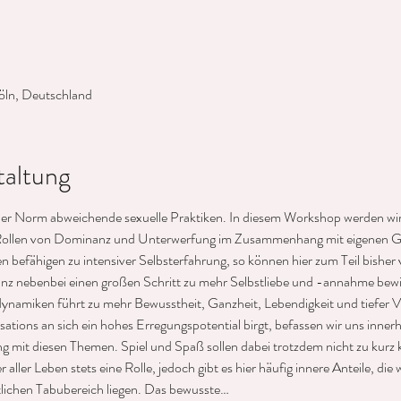
öln, Deutschland
taltung
n der Norm abweichende sexuelle Praktiken. In diesem Workshop werden wir 
llen von Dominanz und Unterwerfung im Zusammenhang mit eigenen Grenz
efähigen zu intensiver Selbsterfahrung, so können hier zum Teil bisher v
nz nebenbei einen großen Schritt zu mehr Selbstliebe und -annahme bewi
namiken führt zu mehr Bewusstheit, Ganzheit, Lebendigkeit und tiefer V
ations an sich ein hohes Erregungspotential birgt, befassen wir uns inner
ng mit diesen Themen. Spiel und Spaß sollen dabei trotzdem nicht zu kur
ller Leben stets eine Rolle, jedoch gibt es hier häufig innere Anteile, die
ftlichen Tabubereich liegen. Das bewusste…