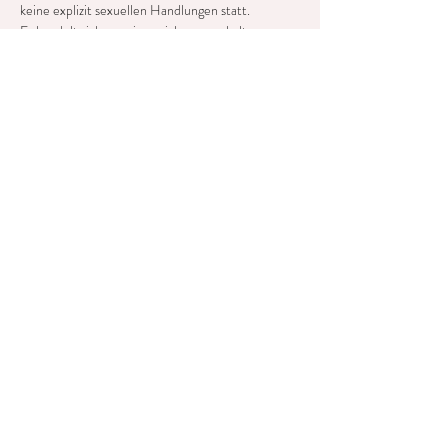
keine explizit sexuellen Handlungen statt.
Es handelt sich um einen sicheren, gehaltenen 
Raum mit achtsamer und liebevoller Atmosphäre, 
in dem es genüßlich-prickelnd, verpielt, 
inspirierend, weich und zart sein darf.
Diese Veranstaltung teilen
©2025 aditibodywork
Impressum & Datenschutz
Für alle angebotenen Dienstleistungen von