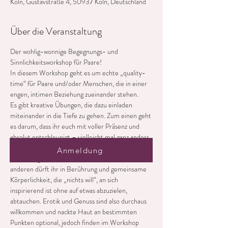
Köln, Gustavstraße 4, 50937 Köln, Deutschland
Über die Veranstaltung
Der wohlig-wonnige Begegnungs- und 
Sinnlichkeitsworkshop für Paare!
In diesem Workshop geht es um echte „quality-
time“ für Paare und/oder Menschen, die in einer 
engen, intimen Beziehung zueinander stehen.
Es gibt kreative Übungen, die dazu einladen 
miteinander in die Tiefe zu gehen. Zum einen geht 
es darum, dass ihr euch mit voller Präsenz und 
absolut entschleunigt – vielleicht mal ganz anders 
als im Alltag – begegnen könnt, darum euch ohne 
Anmeldung
Ablenkung wirklich zu sehen und zu hören. Zum 
anderen dürft ihr in Berührung und gemeinsame 
Körperlichkeit, die „nichts will“, an sich 
inspirierend ist ohne auf etwas abzuzielen, 
abtauchen. Erotik und Genuss sind also durchaus 
willkommen und nackte Haut an bestimmten 
Punkten optional, jedoch finden im Workshop 